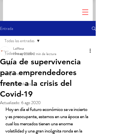
Entrada
Todas las entradas
LaMesa
Todas las entradas
19 may 2020
2 min de lectura
Guía de supervivencia
Tips
para emprendedores
emprender
frente a la crisis del
emprendedores
Covid-19
Actualizado:
6 ago 2020
Hoy en día el futuro económico se ve incierto 
y es preocupante, estamos en una época en la 
cual los mercados tienen una enorme 
volatilidad y una gran incógnita ronda en la 